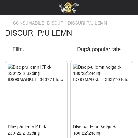
CONSUMABILE
DISCURI
DISCURI P/U LEMN
DISCURI P/U LEMN
Filtru
După popularitate
Disc p/u lemn КТ d-
Disc p/u lemn Volga d-
230*22,2*32dinți
180*22*24dinți