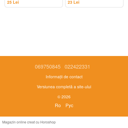
25 Lei
23 Lei
069750845
022422331
Informații de contact
Versiunea completă a site-ului
© 2026
Ro
Рус
Magazin online creat cu Horoshop