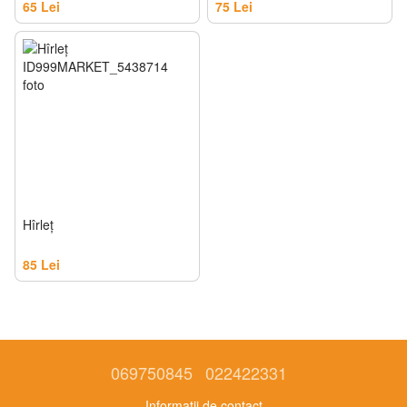
65 Lei
75 Lei
Hîrleţ
85 Lei
069750845
022422331
Informații de contact