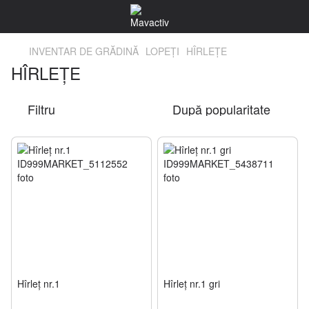
INVENTAR DE GRĂDINĂ
LOPEŢI
HÎRLEŢE
HÎRLEŢE
Filtru
După popularitate
Hîrleţ nr.1
Hîrleţ nr.1 gri