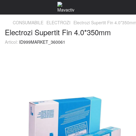
CONSUMABILE
ELECTROZI
Electrozi Supertit Fin 4.0*350m
Electrozi Supertit Fin 4.0*350mm
Articol:
ID999MARKET_360061