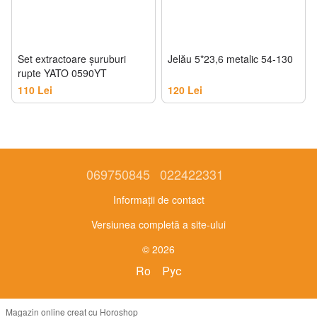
Set extractoare şuruburi
Jelău 5*23,6 metalic 54-130
rupte YATO 0590YT
110 Lei
120 Lei
069750845
022422331
Informații de contact
Versiunea completă a site-ului
© 2026
Ro
Рус
Magazin online creat cu Horoshop