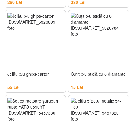
35716
35718
260 Lei
320 Lei
Jelău p/u ghips-carton
Cuţit p/u sticlă cu 6 diamante
55 Lei
15 Lei