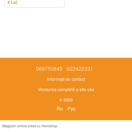
4 Lei
069750845
022422331
Informații de contact
Versiunea completă a site-ului
© 2026
Ro
Рус
Magazin online creat cu Horoshop