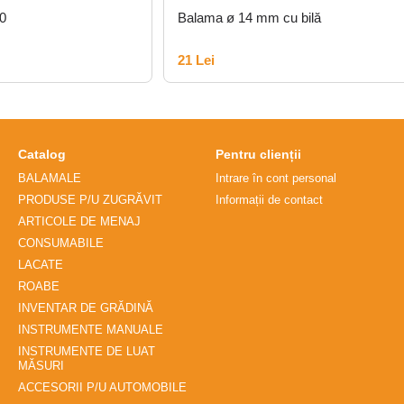
0
Balama ø 14 mm cu bilă
21 Lei
Catalog
Pentru clienții
BALAMALE
Intrare în cont personal
PRODUSE P/U ZUGRĂVIT
Informații de contact
ARTICOLE DE MENAJ
CONSUMABILE
LACATE
ROABE
INVENTAR DE GRĂDINĂ
INSTRUMENTE MANUALE
INSTRUMENTE DE LUAT
MĂSURI
ACCESORII P/U AUTOMOBILE