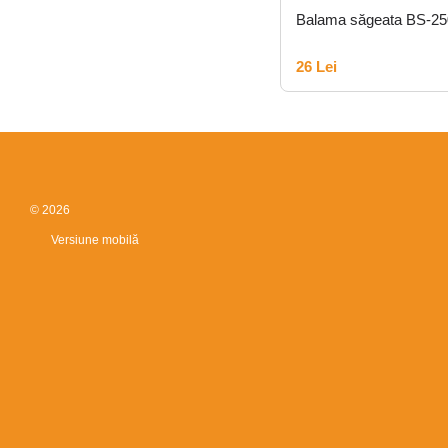
Balama săgeata BS-25
26 Lei
© 2026
Versiune mobilă