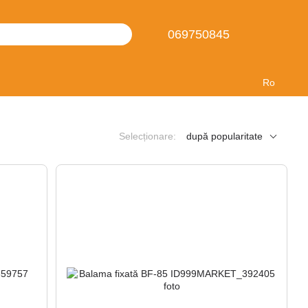
069750845
Ro
Selecționare:
după popularitate