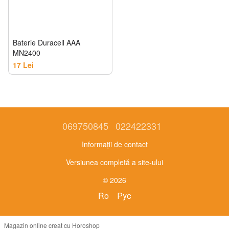
Baterie Duracell AAA
MN2400
17 Lei
069750845
022422331
Informații de contact
Versiunea completă a site-ului
© 2026
Ro
Рус
Magazin online creat cu Horoshop