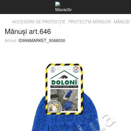
ACCESORII DE PROTECŢIE
PROTECŢIA MÎINILOR
MĂNUŞI
Mănuși art.646
Articol:
ID999MARKET_5088530