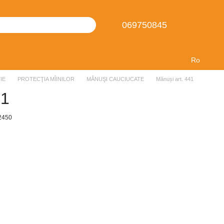
069750845
Ro
IE
PROTECŢIA MÎINILOR
MĂNUŞI CAUCIUCATE
Mănuși art. 441
41
2450