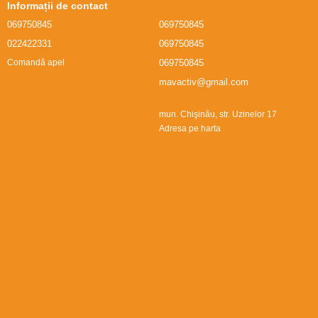
Informații de contact
069750845
069750845
022422331
069750845
069750845
Comandă apel
mavactiv@gmail.com
mun. Chişinău, str. Uzinelor 17
Adresa pe harta