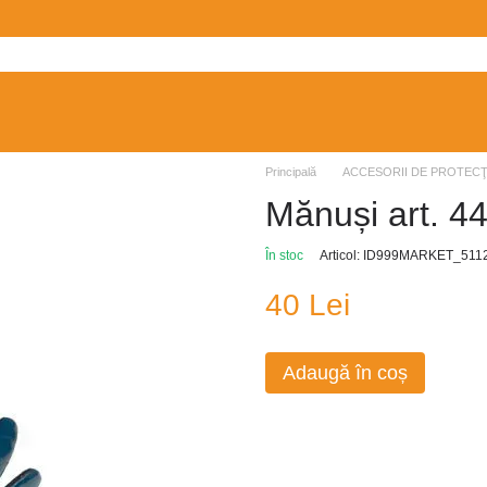
Principală
ACCESORII DE PROTECŢ
Mănuși art. 4
În stoc
Articol: ID999MARKET_511
40 Lei
Adaugă în coș