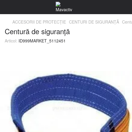
ACCESORII DE PROTECŢIE
CENTURI DE SIGURANŢĂ
Centu
Centură de siguranță
Articol:
ID999MARKET_5112451