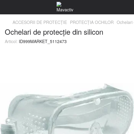
ACCESORII DE PROTECŢIE
PROTECŢIA OCHILOR
Ochelari 
Ochelari de protecţie din silicon
Articol:
ID999MARKET_5112473