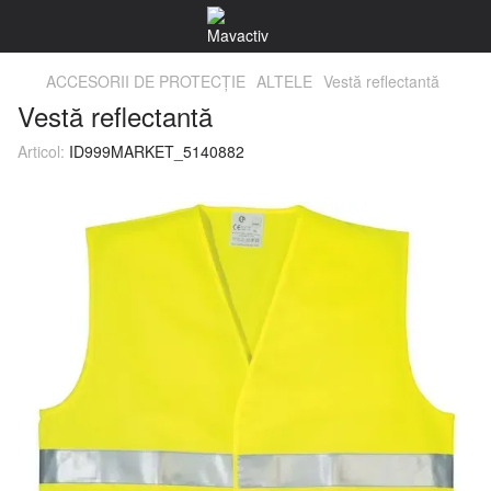
ACCESORII DE PROTECŢIE
ALTELE
Vestă reflectantă
Vestă reflectantă
Articol:
ID999MARKET_5140882