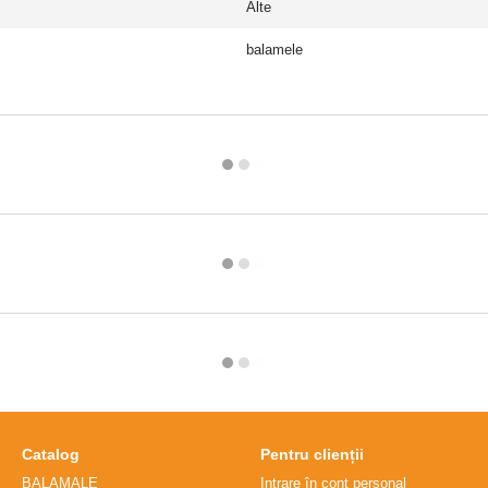
Alte
balamele
Catalog
Pentru clienții
BALAMALE
Intrare în cont personal