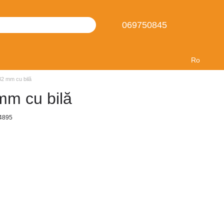
069750845
Ro
2 mm cu bilă
mm cu bilă
4895