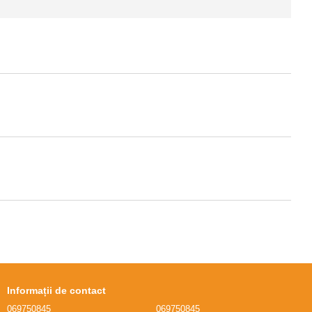
Informații de contact
069750845
069750845