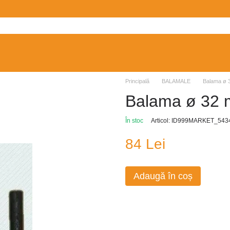
Principală
BALAMALE
Balama ø 3
Balama ø 32 
În stoc
Articol: ID999MARKET_543
84 Lei
Adaugă în coș