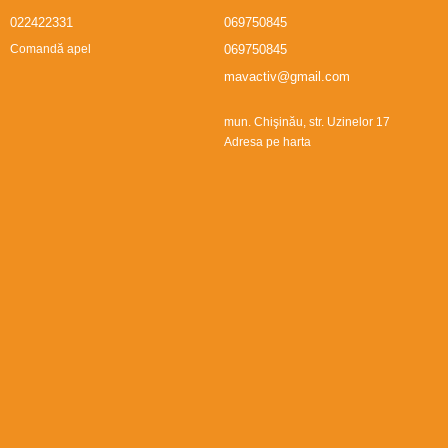
022422331
069750845
069750845
Comandă apel
mavactiv@gmail.com
mun. Chişinău, str. Uzinelor 17
Adresa pe harta