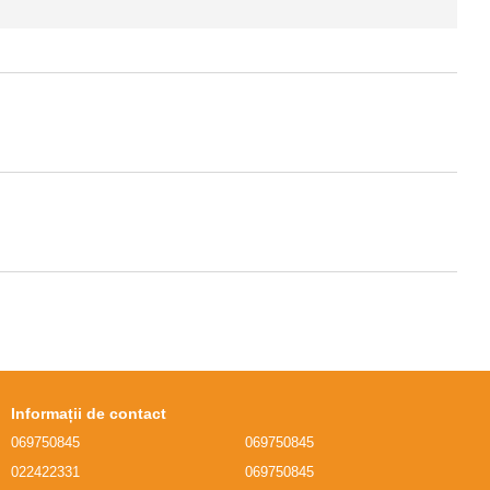
Informații de contact
069750845
069750845
022422331
069750845