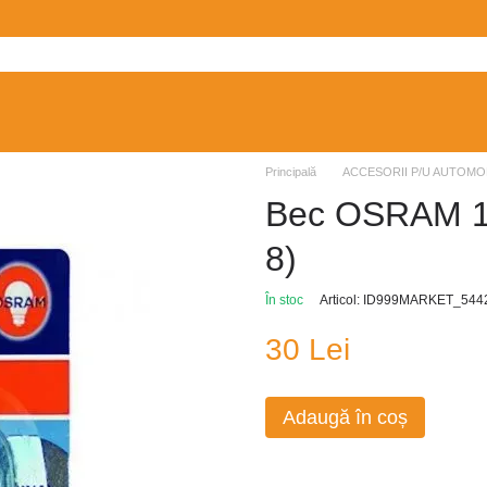
Principală
ACCESORII P/U AUTOMO
Bec OSRAM 1
8)
În stoc
Articol: ID999MARKET_544
30 Lei
Adaugă în coș