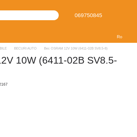
069750845
Ro
BILE
BECURI AUTO
Bec OSRAM 12V 10W (6411-02B SV8.5-8)
2V 10W (6411-02B SV8.5-
2167