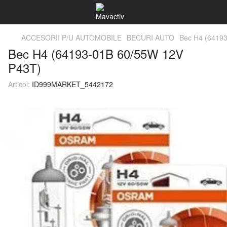
ACCESORII P/U AUTOMOBILE
BECURI AUTO
Bec H4 (6419
Bec H4 (64193-01B 60/55W 12V
P43T)
Articol:
ID999MARKET_5442172