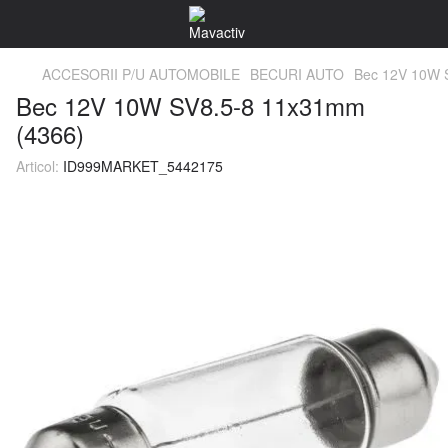
ACCESORII P/U AUTOMOBILE
BECURI AUTO
Bec 12V 10W 
Bec 12V 10W SV8.5-8 11x31mm
(4366)
Articol:
ID999MARKET_5442175