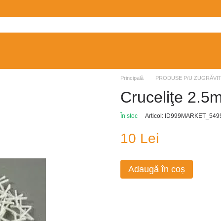
Principală
PRODUSE P/U ZUGRĂVI
Cruceliţe 2.5
În stoc
Articol: ID999MARKET_549
10 Lei
Adaugă în coș