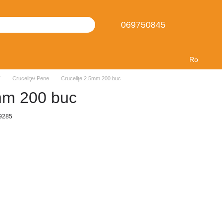
069750845
Ro
T
Cruceliţe/ Pene
Cruceliţe 2.5mm 200 buc
mm 200 buc
9285