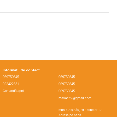
Informații de contact
069750845
069750845
022422331
069750845
069750845
Comandă apel
mavactiv@gmail.com
mun. Chişinău, str. Uzinelor 17
Adresa pe harta