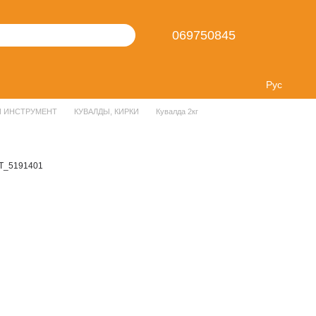
069750845
Рус
 ИНСТРУМЕНТ
КУВАЛДЫ, КИРКИ
Кувалда 2кг
T_5191401