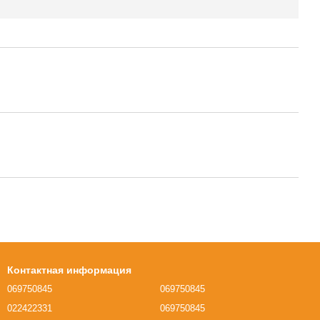
Контактная информация
069750845
069750845
022422331
069750845