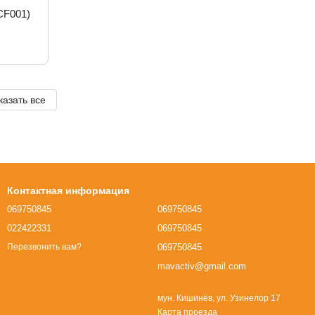
CF001)
казать все
Контактная информация
069750845
069750845
022422331
069750845
069750845
Перезвонить вам?
mavactiv@gmail.com
мун. Кишинёв, ул. Узинелор 17
Карта проезда