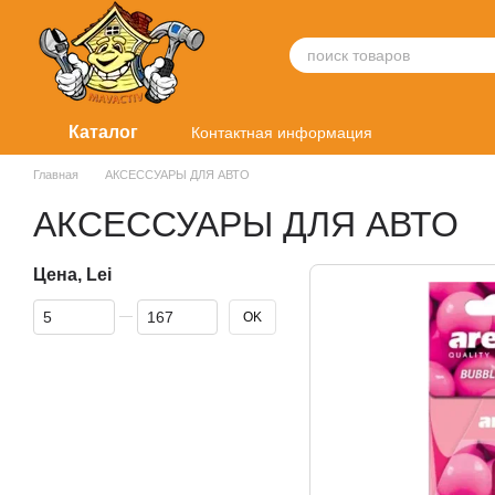
Перейти к основному контенту
Каталог
Контактная информация
Главная
АКСЕССУАРЫ ДЛЯ АВТО
АКСЕССУАРЫ ДЛЯ АВТО
Цена, Lei
От Цена, Lei
До Цена, Lei
OK