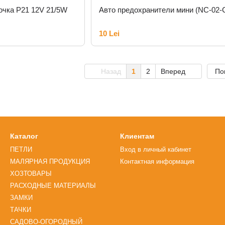
чка P21 12V 21/5W
Авто предохранители мини (NC-02-
10 Lei
Назад
1
2
Вперед
По
Каталог
Клиентам
ПЕТЛИ
Вход в личный кабинет
МАЛЯРНАЯ ПРОДУКЦИЯ
Контактная информация
ХОЗТОВАРЫ
РАСХОДНЫЕ МАТЕРИАЛЫ
ЗАМКИ
ТАЧКИ
САДОВО-ОГОРОДНЫЙ