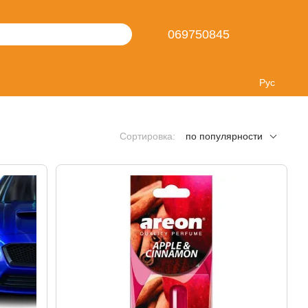
069750845
Рус
Сортировка:
по популярности