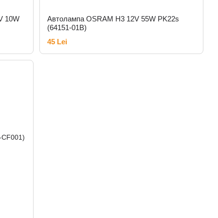
V 10W
Автолампа OSRAM H3 12V 55W PK22s
(64151-01B)
45 Lei