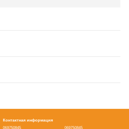
Контактная информация
069750845
069750845