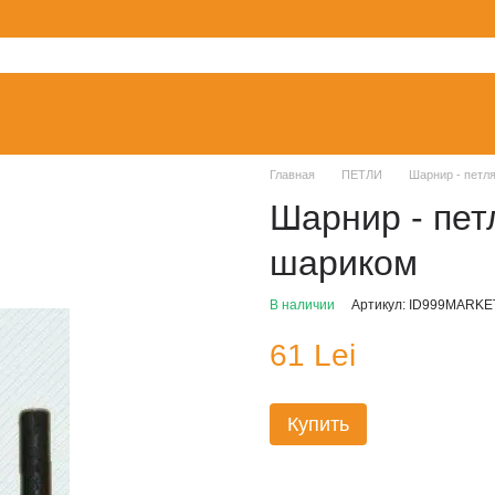
Главная
ПЕТЛИ
Шарнир - петл
Шарнир - пет
шариком
В наличии
Артикул: ID999MARKE
61 Lei
Купить