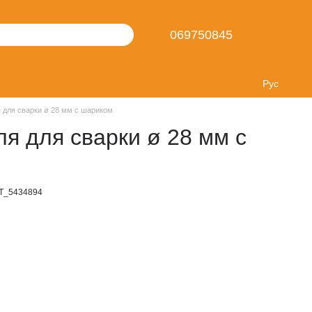
069750845
Рус
я для сварки ø 28 мм с шариком
ля для сварки ø 28 мм с
T_5434894